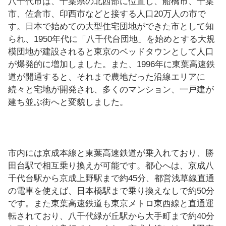
八千代市は、千葉県の北西部に位置し、船橋市、千葉
市、佐倉市、印西市などと接する人口20万人の市で
す。日本で始めての大型住宅団地ができた市として知
られ、1950年代に「八千代台団地」を始めとする大規
模団地が建設されると東京のベッドタウンとして人口
が爆発的に増加しました。また、1996年に東葉高速鉄
道が開通すると、それまで農地だった沿線エリアに
続々と宅地が開発され、多くのマンション、一戸建が
建ち並ぶ街へと変貌しました。
市内には京成本線と東葉高速鉄道が乗入れており、勝
田台駅で相互乗り換えが可能です。都心へは、京成八
千代台駅から京成上野駅まで約45分、都営浅草線直通
の電車を使えば、日本橋駅まで乗り換えなしで約50分
です。また東葉高速鉄道も東京メトロ東西線と直通運
転されており、八千代緑が丘駅から大手町まで約40分