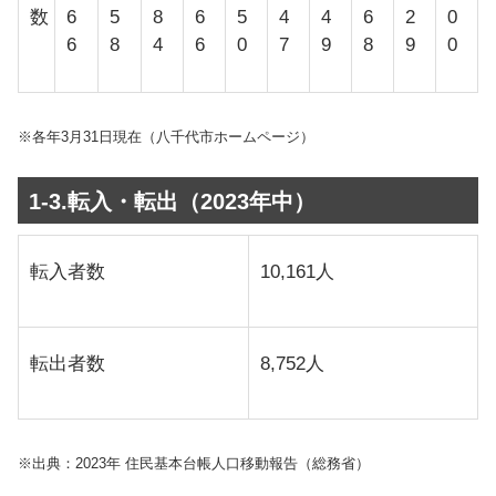
数
6
5
8
6
5
4
4
6
2
0
6
8
4
6
0
7
9
8
9
0
※各年3月31日現在（八千代市ホームページ）
1-3.転入・転出（2023年中）
転入者数
10,161人
転出者数
8,752人
※出典：2023年 住民基本台帳人口移動報告（総務省）