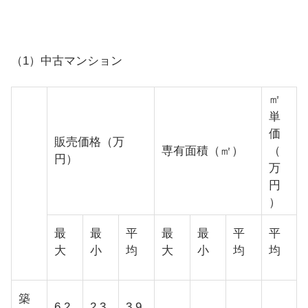
（1）中古マンション
㎡
単
価
販売価格（万
専有面積（㎡）
（
円）
万
円
）
最
最
平
最
最
平
平
大
小
均
大
小
均
均
築
6,2
2,3
3,9