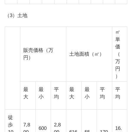
（3）土地
㎡
単
価
販売価格（万
土地面積（㎡）
（
円）
万
円
）
最
最
平
最
最
平
平
大
小
均
大
小
均
均
徒
歩
7,8
2,8
600
16.