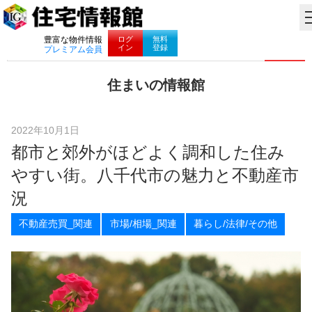
ナビゲーション
ログ
無料
豊富な物件情報
イン
登録
プレミアム会員
コ
住まいの情報館
ン
住
テ
ま
ン
い
ツ
2022年10月1日
と
へ
都市と郊外がほどよく調和した住み
暮
ス
ら
キ
やすい街。八千代市の魅力と不動産市
し
ッ
に
プ
況
役
立
不動産売買_関連
市場/相場_関連
暮らし/法律/その他
つ
情
報
を
お
届
け