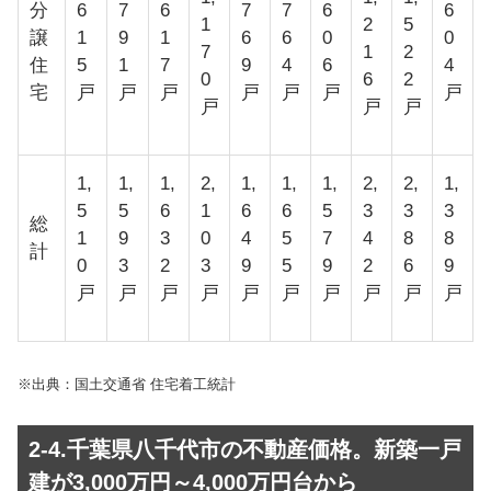
分
6
7
6
7
7
6
6
1
2
5
譲
1
9
1
6
6
0
0
7
1
2
住
5
1
7
9
4
6
4
0
6
2
宅
戸
戸
戸
戸
戸
戸
戸
戸
戸
戸
1,
1,
1,
2,
1,
1,
1,
2,
2,
1,
5
5
6
1
6
6
5
3
3
3
総
1
9
3
0
4
5
7
4
8
8
計
0
3
2
3
9
5
9
2
6
9
戸
戸
戸
戸
戸
戸
戸
戸
戸
戸
※出典：国土交通省 住宅着工統計
2-4.千葉県八千代市の不動産価格。新築一戸
建が3,000万円～4,000万円台から