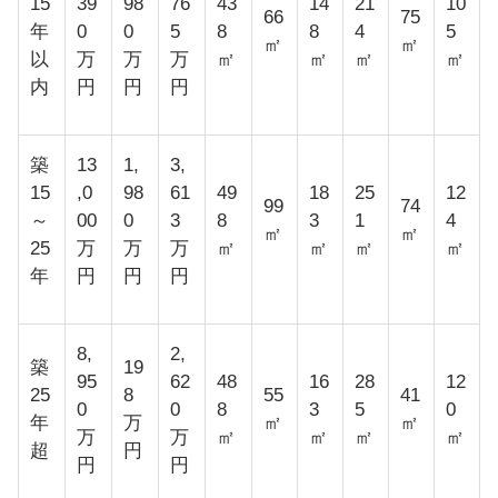
15
39
98
76
43
14
21
10
66
75
年
0
0
5
8
8
4
5
㎡
㎡
以
万
万
万
㎡
㎡
㎡
㎡
内
円
円
円
築
13
1,
3,
15
,0
98
61
49
18
25
12
99
74
～
00
0
3
8
3
1
4
㎡
㎡
25
万
万
万
㎡
㎡
㎡
㎡
年
円
円
円
8,
2,
築
19
95
62
48
16
28
12
25
8
55
41
0
0
8
3
5
0
年
万
㎡
㎡
万
万
㎡
㎡
㎡
㎡
超
円
円
円