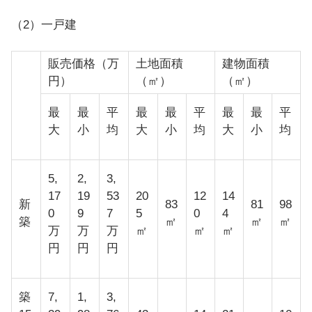
（2）一戸建
販売価格（万
土地面積
建物面積
円）
（㎡）
（㎡）
最
最
平
最
最
平
最
最
平
大
小
均
大
小
均
大
小
均
5,
2,
3,
17
19
53
20
12
14
新
83
81
98
0
9
7
5
0
4
築
㎡
㎡
㎡
万
万
万
㎡
㎡
㎡
円
円
円
築
7,
1,
3,