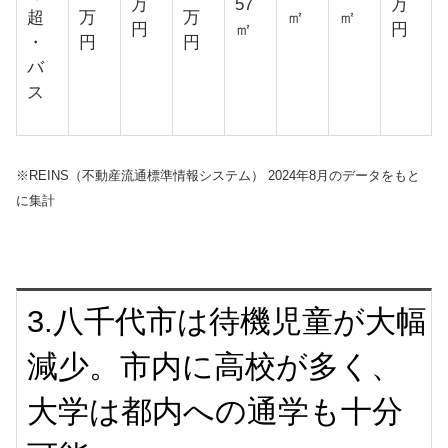
万
57
万
超
万
万
㎡
㎡
円
㎡
円
・
円
円
バ
ス
※REINS（不動産流通標準情報システム） 2024年8月のデータをもと
に集計
3.八千代市は待機児童が大幅
減少。市内に高校が多く、
大学は都内への通学も十分