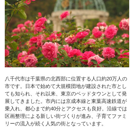
し
ま
す
！
八千代市は千葉県の北西部に位置する人口約20万人の
市です。日本で始めて大規模団地が建設された市とし
ても知られ、それ以来、東京のベッドタウンとして発
展してきました。市内には京成本線と東葉高速鉄道が
乗入れ、都心まで約40分とアクセスも良好。沿線では
区画整理による新しい街づくりが進み、子育てファミ
リーの流入が続く人気の街となっています。