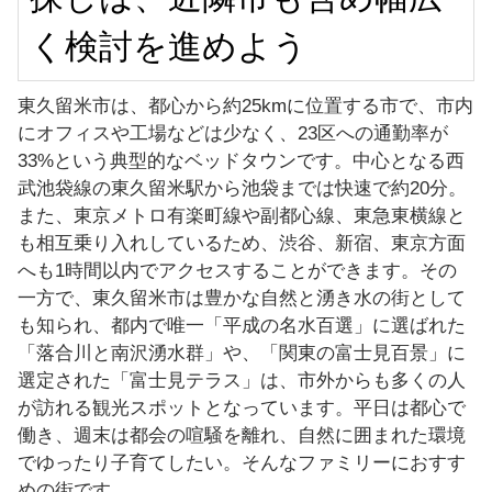
く検討を進めよう
東久留米市は、都心から約25kmに位置する市で、市内
にオフィスや工場などは少なく、23区への通勤率が
33%という典型的なベッドタウンです。中心となる西
武池袋線の東久留米駅から池袋までは快速で約20分。
また、東京メトロ有楽町線や副都心線、東急東横線と
も相互乗り入れしているため、渋谷、新宿、東京方面
へも1時間以内でアクセスすることができます。その
一方で、東久留米市は豊かな自然と湧き水の街として
も知られ、都内で唯一「平成の名水百選」に選ばれた
「落合川と南沢湧水群」や、「関東の富士見百景」に
選定された「富士見テラス」は、市外からも多くの人
が訪れる観光スポットとなっています。平日は都心で
働き、週末は都会の喧騒を離れ、自然に囲まれた環境
でゆったり子育てしたい。そんなファミリーにおすす
めの街です。