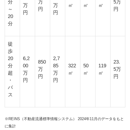
分
万
5万
万
万
㎡
㎡
㎡
～
円
円
円
円
20
分
徒
歩
20
6,2
2,7
850
23.
分
00
85
322
50
119
万
5万
超
万
万
㎡
㎡
㎡
円
円
・
円
円
バ
ス
※REINS（不動産流通標準情報システム） 2024年11月のデータをもと
に集計