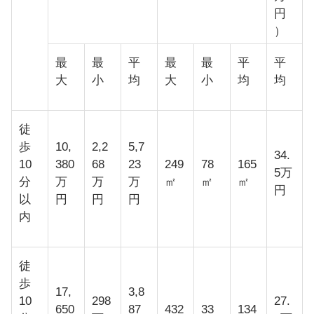
円
）
最
最
平
最
最
平
平
大
小
均
大
小
均
均
徒
歩
10,
2,2
5,7
34.
10
380
68
23
249
78
165
5万
分
万
万
万
㎡
㎡
㎡
円
以
円
円
円
内
徒
歩
17,
3,8
10
298
27.
650
87
432
33
134