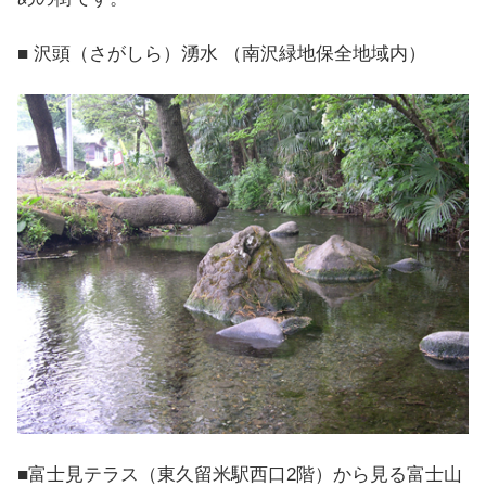
■ 沢頭（さがしら）湧水 （南沢緑地保全地域内）
■富士見テラス（東久留米駅西口2階）から見る富士山