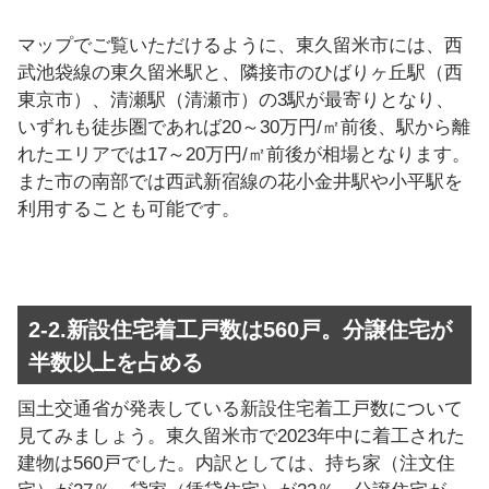
マップでご覧いただけるように、東久留米市には、西
武池袋線の東久留米駅と、隣接市のひばりヶ丘駅（西
東京市）、清瀬駅（清瀬市）の3駅が最寄りとなり、
いずれも徒歩圏であれば20～30万円/㎡前後、駅から離
れたエリアでは17～20万円/㎡前後が相場となります。
また市の南部では西武新宿線の花小金井駅や小平駅を
利用することも可能です。
2-2.新設住宅着工戸数は560戸。分譲住宅が
半数以上を占める
国土交通省が発表している新設住宅着工戸数について
見てみましょう。東久留米市で2023年中に着工された
建物は560戸でした。内訳としては、持ち家（注文住