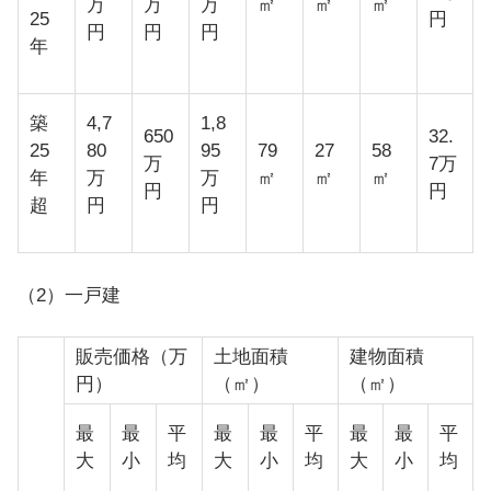
万
万
万
㎡
㎡
㎡
25
円
円
円
円
年
築
4,7
1,8
650
32.
25
80
95
79
27
58
万
7万
年
万
万
㎡
㎡
㎡
円
円
超
円
円
（2）一戸建
販売価格（万
土地面積
建物面積
円）
（㎡）
（㎡）
最
最
平
最
最
平
最
最
平
大
小
均
大
小
均
大
小
均