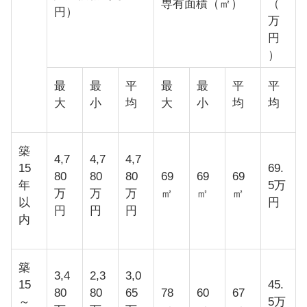
専有面積（㎡）
（
円）
万
円
）
最
最
平
最
最
平
平
大
小
均
大
小
均
均
築
4,7
4,7
4,7
15
69.
80
80
80
69
69
69
年
5万
万
万
万
㎡
㎡
㎡
以
円
円
円
円
内
築
3,4
2,3
3,0
15
45.
80
80
65
78
60
67
～
5万