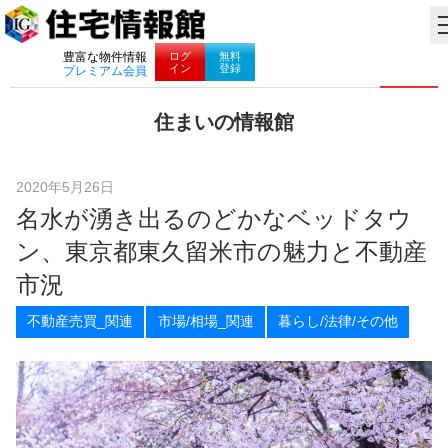
ナビゲーション
ログ
無料
豊富な物件情報
イン
登録
プレミアム会員
コ
住まいの情報館
ン
住
テ
ま
ン
い
ツ
2020年5月26日
と
へ
名水が湧き出るのどかなベッドタウ
暮
ス
ら
キ
ン、東京都東久留米市の魅力と不動産
し
ッ
に
プ
市況
役
立
不動産売買_関連
市場/相場_関連
暮らし/法律/その他
つ
情
報
を
お
届
け