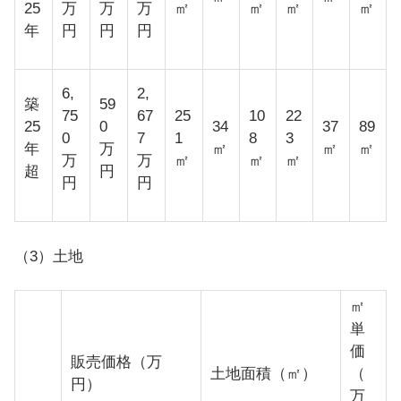
25
万
万
万
㎡
㎡
㎡
㎡
年
円
円
円
6,
2,
築
59
75
67
25
10
22
25
0
34
37
89
0
7
1
8
3
年
万
㎡
㎡
㎡
万
万
㎡
㎡
㎡
超
円
円
円
（3）土地
㎡
単
価
販売価格（万
土地面積（㎡）
（
円）
万