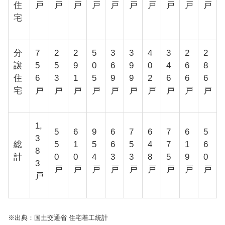
住
戸
戸
戸
戸
戸
戸
戸
戸
戸
戸
宅
分
7
2
2
5
3
3
4
3
2
2
譲
5
5
9
0
6
9
0
4
6
8
住
6
3
1
5
9
9
2
6
6
6
宅
戸
戸
戸
戸
戸
戸
戸
戸
戸
戸
1,
5
6
9
6
7
6
7
6
5
3
総
5
1
5
6
5
4
7
1
6
8
計
0
0
4
3
3
8
5
9
0
3
戸
戸
戸
戸
戸
戸
戸
戸
戸
戸
※出典：国土交通省 住宅着工統計