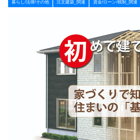
暮らし/法律/その他
注文建築_関連
資金/ローン/税制_関連
お
届
け
し
ま
す
！