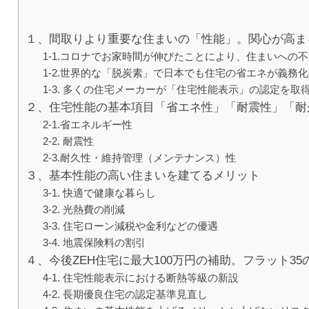
１、間取りより重要な住まいの「性能」。関心が高ま
1-1.コロナでお家時間が伸びたことにより、住まいへの
1-2.世界的な「脱炭素」で日本でも住宅の省エネが義務
1-3. 多くの住宅メーカーが「住宅性能表示」の認定を取
２、住宅性能の基本項目「省エネ性」「耐震性」「耐
2-1.省エネルギー性
2-2. 耐震性
2-3.耐久性・維持管理（メンテナンス）性
３、基本性能の高い住まいを建てるメリット
3-1. 快適で健康な暮らし
3-2. 光熱費の削減
3-3. 住宅ローン減税や金利などの優遇
3-4. 地震保険料の割引
４、今後ZEH住宅に最大100万円の補助。フラット3
4-1. 住宅性能表示における断熱等級の新設
4-2. 長期優良住宅の認定基準見直し