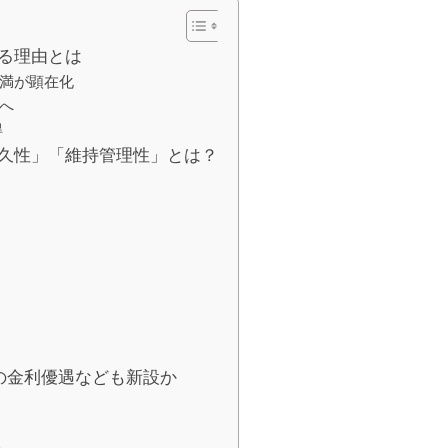
る理由とは
不満が顕在化
化へ
得
久性」「維持管理性」とは？
5の金利優遇なども新設か