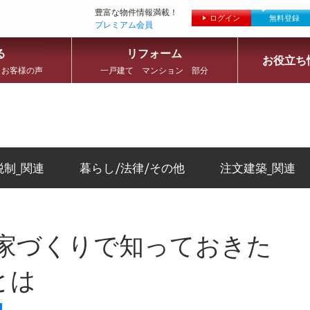
豊富な物件情報満載！
ログイン
無料登録
プレミアム会員
る
リフォーム
お役立ち
 お客様の声
一戸建て マンション 部分
税制_関連
暮らし/法律/その他
注文建築_関連
 家づくりで知っておきた
とは