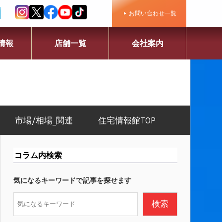
お問い合わせ一覧
情報
店舗一覧
会社案内
市場/相場_関連
住宅情報館TOP
コラム内検索
気になるキーワードで記事を探せます
検
検索
索