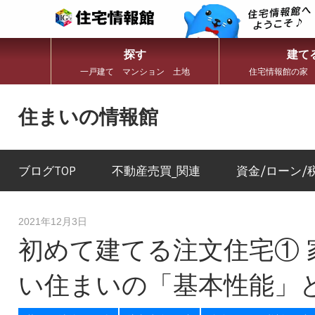
探す
建て
一戸建て マンション 土地
住宅情報館の家
コ
ン
住まいの情報館
テ
ン
住
ツ
ま
へ
い
ブログTOP
不動産売買_関連
資金/ローン/
ス
と
キ
暮
ッ
ら
プ
し
2021年12月3日
に
初めて建てる注文住宅①
役
立
つ
い住まいの「基本性能」
情
報
を