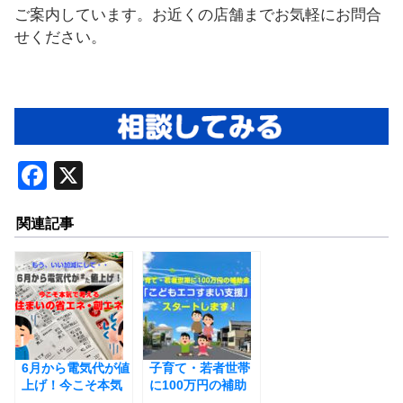
ご案内しています。お近くの店舗までお気軽にお問合
せください。
F
X
a
関連記事
c
e
b
o
o
6月から電気代が値
k
子育て・若者世帯
上げ！今こそ本気
に100万円の補助
で考える住まいの
金！「こどもエコ