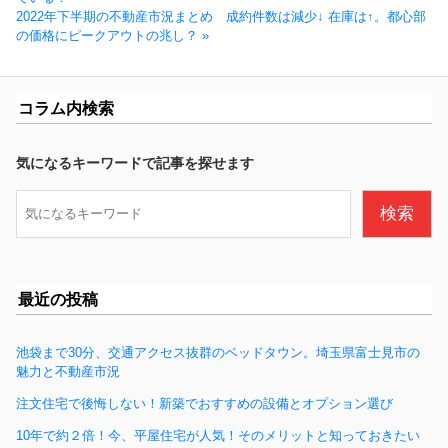
ナ
次
投
2022年下半期の不動産市況まとめ 成約件数は減少↓ 在庫は↑。都心部
ビ
の
稿:
の価格にピークアウトの兆し？
ゲ
投
ー
稿:
シ
コラム内検索
ョ
ン
気になるキーワードで記事を探せます
検
検索
索
最近の投稿
池袋まで30分、交通アクセス抜群のベッドタウン。埼玉県富士見市の
魅力と不動産市況
注文住宅で後悔しない！新築でおすすめの設備とオプション選び
10年で約２倍！今、平屋住宅が人気！そのメリットと知っておきたい