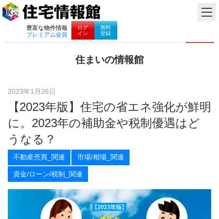
ナビゲーション
ログ
無料
豊富な物件情報
イン
登録
プレミアム会員
コ
住まいの情報館
ン
住
テ
ま
ン
い
ツ
2023年1月26日
と
へ
【2023年版】住宅の省エネ強化が鮮明
暮
ス
ら
キ
に。2023年の補助金や税制優遇はど
し
ッ
に
プ
うなる？
役
立
不動産売買_関連
市場/相場_関連
つ
情
資金/ローン/税制_関連
報
を
お
届
け