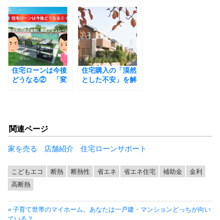
省エネ・創エネ
すまい支援」がス
タートします
住宅ローンは今後
住宅購入の「漠然
どうなる② 「変
とした不安」を解
動金利vs固定金
消するためのポイ
利」徹底シミュレ
ントとは
ーション
関連ページ
家を売る
店舗紹介
住宅ローンサポート
こどもエコ
断熱
断熱性
省エネ
省エネ住宅
補助金
金利
高断熱
投
前
子育て世帯のマイホーム。あなたは一戸建・マンションどっちが向い
稿
の
ている？