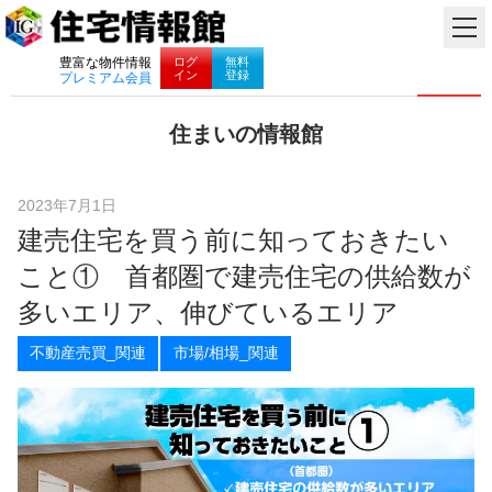
ナビゲーション
ログ
無料
豊富な物件情報
イン
登録
プレミアム会員
コ
住まいの情報館
ン
住
テ
ま
ン
い
ツ
2023年7月1日
と
へ
建売住宅を買う前に知っておきたい
暮
ス
ら
キ
こと① 首都圏で建売住宅の供給数が
し
ッ
に
プ
多いエリア、伸びているエリア
役
立
不動産売買_関連
市場/相場_関連
つ
情
報
を
お
届
け