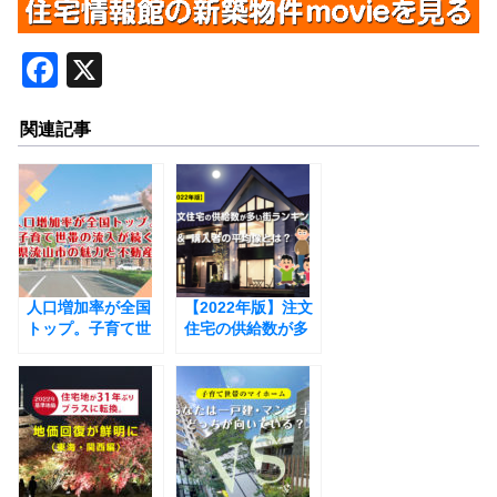
F
X
a
関連記事
c
e
b
o
o
人口増加率が全国
k
【2022年版】注文
トップ。子育て世
住宅の供給数が多
帯の流入が続く千
い街ランキングと
葉県流山市の魅力
購入者の平均像と
と不動産市況
は？￼