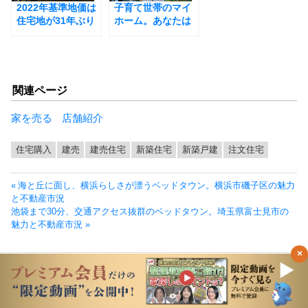
2022年基準地価は
子育て世帯のマイ
住宅地が31年ぶり
ホーム。あなたは
のプラス転換。地
一戸建・マンショ
価回復が鮮明に
ンどっちが向いて
（東海・関西編）
いる？
関連ページ
家を売る
店舗紹介
住宅購入
建売
建売住宅
新築住宅
新築戸建
注文住宅
投
前
海と丘に面し、横浜らしさが漂うベッドタウン。横浜市磯子区の魅力
稿
の
と不動産市況
ナ
次
投
池袋まで30分、交通アクセス抜群のベッドタウン。埼玉県富士見市の
ビ
の
稿:
魅力と不動産市況
ゲ
投
ー
稿:
×
シ
コラム内検索
ョ
ン