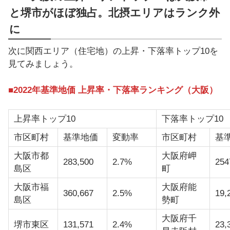
と堺市がほぼ独占。北摂エリアはランク外
に
次に関西エリア（住宅地）の上昇・下落率トップ10を
見てみましょう。
■2022年基準地価 上昇率・下落率ランキング（大阪）
上昇率トップ10
下落率トップ10
市区町村
基準地価
変動率
市区町村
基
大阪市都
大阪府岬
283,500
2.7%
254
島区
町
大阪市福
大阪府能
360,667
2.5%
19,
島区
勢町
大阪府千
堺市東区
131,571
2.4%
23,