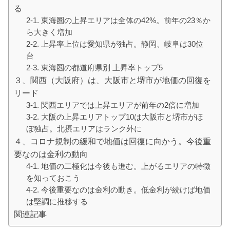
る
2-1. 東海圏の上昇エリアは全体の42%。前年の23％か
ら大きく増加
2-2. 上昇率上位は愛知県が独占。静岡、岐阜は30位
台
2-3. 東海圏の都道府県別 上昇率トップ5
３、関西（大阪府）は、大阪市と堺市が地価の回復を
リード
3-1. 関西エリアでは上昇エリアが前年の2倍に増加
3-2. 大阪の上昇エリアトップ10は大阪市と堺市がほ
ぼ独占。北摂エリアはランク外に
４、コロナ規制の緩和で地価は回復に向かう。今後重
要なのは金利の動向
4-1. 地価の二極化は今後も進む。上がるエリアの特徴
を知っておこう
4-2. 今後重要なのは金利の動き。低金利が続けば地価
は堅調に推移する
関連記事