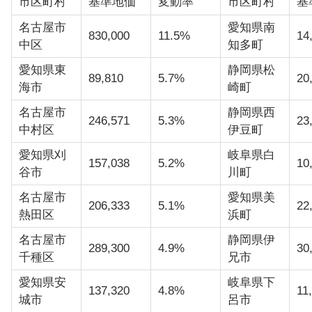
市区町村
基準地価
変動率
市区町村
基
名古屋市
愛知県南
830,000
11.5%
14
中区
知多町
愛知県東
静岡県松
89,810
5.7%
20
海市
崎町
名古屋市
静岡県西
246,571
5.3%
23
中村区
伊豆町
愛知県刈
岐阜県白
157,038
5.2%
10
谷市
川町
名古屋市
愛知県美
206,333
5.1%
22
熱田区
浜町
名古屋市
静岡県伊
289,300
4.9%
30
千種区
兄市
愛知県安
岐阜県下
137,320
4.8%
11
城市
呂市