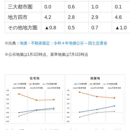
三大都市圏
0.0
0.6
1.0
0.1
地方四市
4.2
2.8
2.9
4.6
その他地方圏
▲0.8
0.5
0.7
▲1.0
※出典：
地価・不動産鑑定：令和４年地価公示 – 国土交通省
※公示地価は1月1日時点、基準地価は7月1日時点