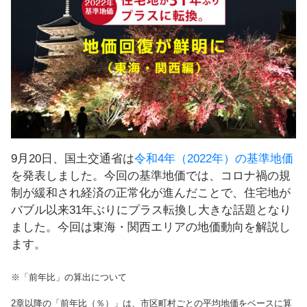
し
ま
す
！
9月20日、国土交通省は
令和4年（2022年）の基準地価
を発表しました。今回の基準地価では、コロナ禍の規
制が緩和され経済の正常化が進んだことで、住宅地が
バブル以来31年ぶりにプラス転換し大きな話題となり
ました。今回は東海・関西エリアの地価動向を解説し
ます。
※「前年比」の算出について
2章以降の「前年比（％）」は、市区町村ごとの平均地価をベースに算