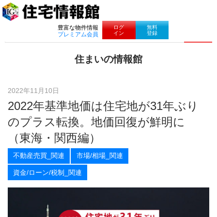
ナビゲーション
ログ
無料
豊富な物件情報
イン
登録
プレミアム会員
コ
住まいの情報館
ン
住
テ
ま
ン
い
ツ
2022年11月10日
と
へ
2022年基準地価は住宅地が31年ぶり
暮
ス
ら
キ
のプラス転換。地価回復が鮮明に
し
ッ
に
プ
（東海・関西編）
役
立
不動産売買_関連
市場/相場_関連
つ
情
資金/ローン/税制_関連
報
を
お
届
け