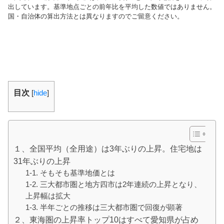
出しています。基準地点ごとの前年比を平均した数値ではありません。
国・自治体の算出方法とは異なりますのでご留意ください。
目次
[
hide
]
１、全国平均（全用途）は3年ぶりの上昇。住宅地は
31年ぶりの上昇
1-1. そもそも基準地価とは
1-2. 三大都市圏と地方四市は2年連続の上昇となり、
上昇幅は拡大
1-3. 半年ごとの推移は三大都市圏で回復が顕著
２、東海圏の上昇率トップ10はすべて愛知県が占め