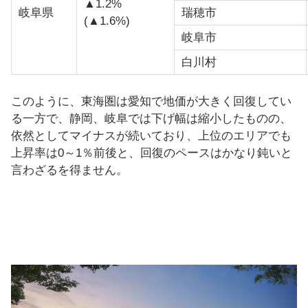
▲1.2%
岐阜県
瑞穂市
(▲1.6%)
岐阜市
白川村
このように、東海圏は愛知で地価が大きく回復してい
る一方で、静岡、岐阜では下げ幅は縮小したものの、
依然としてマイナスが続いており、上位のエリアでも
上昇率は0～1％前後と、回復のペースはかなり鈍いと
言わざるを得ません。