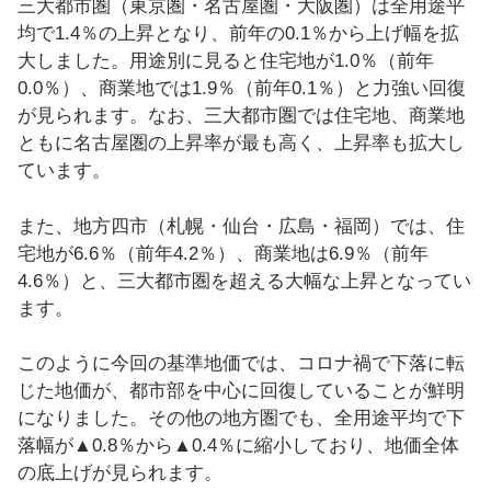
三大都市圏（東京圏・名古屋圏・大阪圏）は全用途平
均で1.4％の上昇となり、前年の0.1％から上げ幅を拡
大しました。用途別に見ると住宅地が1.0％（前年
0.0％）、商業地では1.9％（前年0.1％）と力強い回復
が見られます。なお、三大都市圏では住宅地、商業地
ともに名古屋圏の上昇率が最も高く、上昇率も拡大し
ています。
また、地方四市（札幌・仙台・広島・福岡）では、住
宅地が6.6％（前年4.2％）、商業地は6.9％（前年
4.6％）と、三大都市圏を超える大幅な上昇となってい
ます。
このように今回の基準地価では、コロナ禍で下落に転
じた地価が、都市部を中心に回復していることが鮮明
になりました。その他の地方圏でも、全用途平均で下
落幅が▲0.8％から▲0.4％に縮小しており、地価全体
の底上げが見られます。