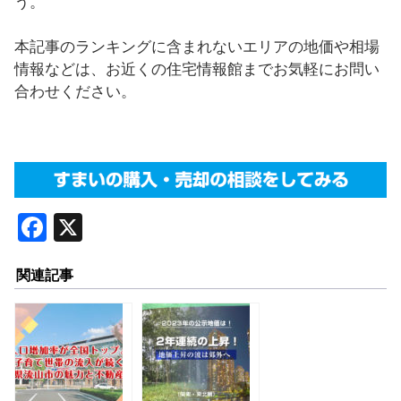
う。
本記事のランキングに含まれないエリアの地価や相場
情報などは、お近くの住宅情報館までお気軽にお問い
合わせください。
F
X
a
関連記事
c
e
b
o
o