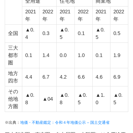
全用途
住宅地
商業地
2021
2022
2021
2022
2021
2022
年
年
年
年
年
年
▲0.
▲0.
▲0.
全国
0.3
0.1
0.5
4
5
5
三大
都市
0.1
1.4
0.0
1.0
0.1
1.9
圏
地方
4.4
6.7
4.2
6.6
4.6
6.9
四市
その
▲0.
▲0.
▲0.
▲1.
▲0.
他地
▲04
8
8
5
0
5
方圏
※出典：
地価・不動産鑑定：令和４年地価公示 – 国土交通省