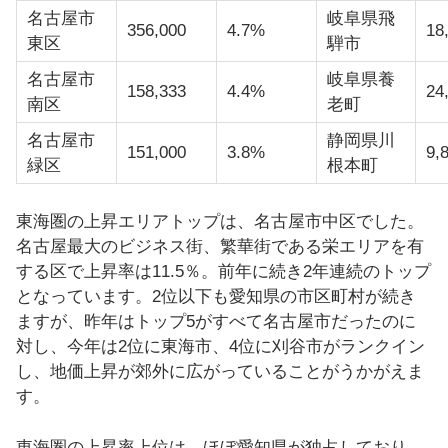
名古屋市
岐阜県飛
356,000
4.7%
18
東区
騨市
名古屋市
岐阜県養
158,333
4.4%
24
南区
老町
名古屋市
静岡県川
151,000
3.8%
9,
緑区
根本町
東海圏の上昇エリアトップは、名古屋市中区でした。
名古屋最大のビジネス街、繁華街である栄エリアを有
する区で上昇率は11.5％。前年に続き2年連続のトップ
となっています。2位以下も愛知県の市区町村が続き
ますが、昨年はトップ5がすべて名古屋市だったのに
対し、今年は2位に東海市、4位に刈谷市がランクイン
し、地価上昇が郊外に広がっていることがうかがえま
す。
東海圏の上昇率上位は、ほぼ愛知県が独占しており、