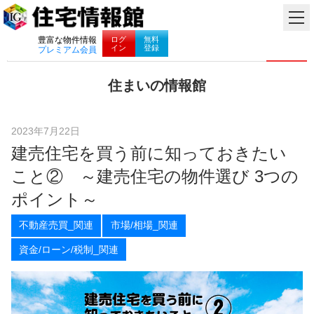
ナビゲーション
ログ
無料
豊富な物件情報
イン
登録
プレミアム会員
コ
住まいの情報館
ン
住
テ
ま
ン
い
ツ
2023年7月22日
と
へ
建売住宅を買う前に知っておきたい
暮
ス
ら
キ
こと② ～建売住宅の物件選び 3つの
し
ッ
に
プ
ポイント～
役
立
不動産売買_関連
市場/相場_関連
つ
情
資金/ローン/税制_関連
報
を
お
届
け