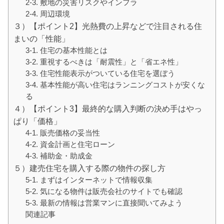
2-3. 敷地の災害リスクやインフラ
2-4. 周辺環境
３）【ポイント2】光熱費の上昇などで注目される住
まいの「性能」
3-1. 住宅の基本性能とは
3-2. 重視するべきは「耐震性」と「省エネ性」
3-3. 住宅性能表示がついている住宅を選ぼう
3-4. 基本性能が高い住宅はランニングコストが安くな
る
４）【ポイント3】最終的な購入判断の決め手はやっ
ぱり「価格」
4-1. 販売価格の妥当性
4-2. 資金計画と住宅ローン
4-3. 補助金・助成金
５）建売住宅を購入する際の物件の探し方
5-1. まずはインターネットで情報収集
5-2. 気になる物件は販売会社のサイトでも確認
5-3. 最新の情報は営業マンに直接聞いてみよう
関連記事