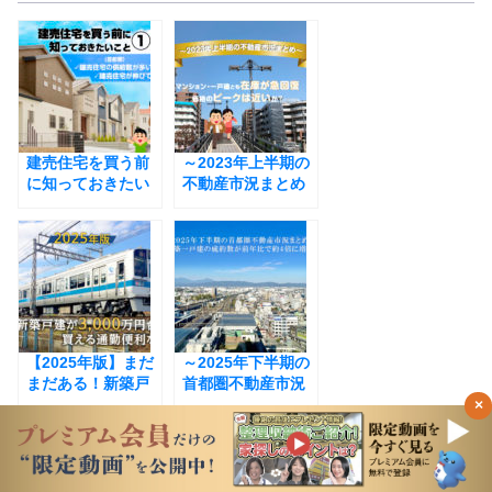
e
b
o
o
建売住宅を買う前
k
～2023年上半期の
に知っておきたい
不動産市況まとめ
こと① 首都圏で
～ マンション・
建売住宅の供給数
一戸建とも在庫が
が多いエリア、伸
急回復。価格のピ
びているエリア
ークは近いか？￼
【2025年版】まだ
～2025年下半期の
まだある！新築戸
首都圏不動産市況
建が3,000万円台で
まとめ～新築一戸
×
買える通勤便利な
建の成約率が前年
街
比で約4倍に増加