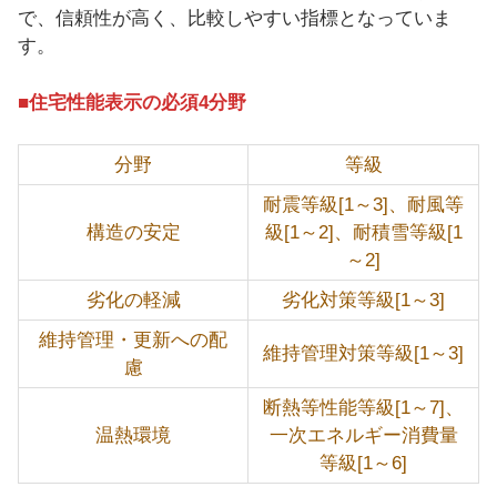
で、信頼性が高く、比較しやすい指標となっていま
す。
■住宅性能表示の必須4分野
分野
等級
耐震等級[1～3]、耐風等
構造の安定
級[1～2]、耐積雪等級[1
～2]
劣化の軽減
劣化対策等級[1～3]
維持管理・更新への配
維持管理対策等級[1～3]
慮
断熱等性能等級[1～7]、
温熱環境
一次エネルギー消費量
等級[1～6]