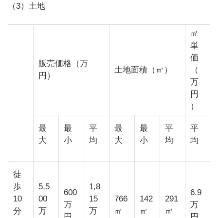
（3）土地
㎡
単
価
販売価格（万
土地面積（㎡）
（
円）
万
円
）
最
最
平
最
最
平
平
大
小
均
大
小
均
均
徒
歩
5,5
1,8
600
6.9
10
00
15
766
142
291
万
万
分
万
万
㎡
㎡
㎡
円
円