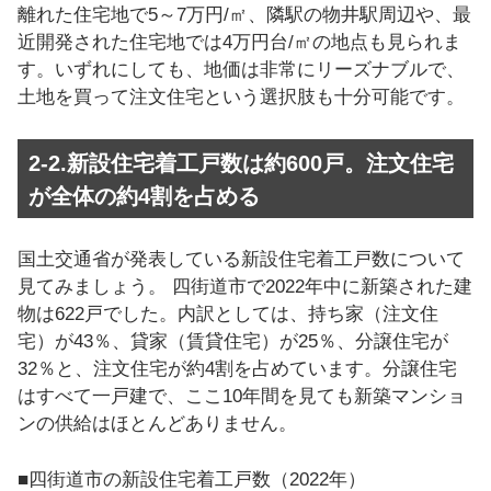
離れた住宅地で5～7万円/㎡、隣駅の物井駅周辺や、最
近開発された住宅地では4万円台/㎡の地点も見られま
す。いずれにしても、地価は非常にリーズナブルで、
土地を買って注文住宅という選択肢も十分可能です。
2-2.新設住宅着工戸数は約600戸。注文住宅
が全体の約4割を占める
国土交通省が発表している新設住宅着工戸数について
見てみましょう。 四街道市で2022年中に新築された建
物は622戸でした。内訳としては、持ち家（注文住
宅）が43％、貸家（賃貸住宅）が25％、分譲住宅が
32％と、注文住宅が約4割を占めています。分譲住宅
はすべて一戸建で、ここ10年間を見ても新築マンショ
ンの供給はほとんどありません。
■四街道市の新設住宅着工戸数（2022年）