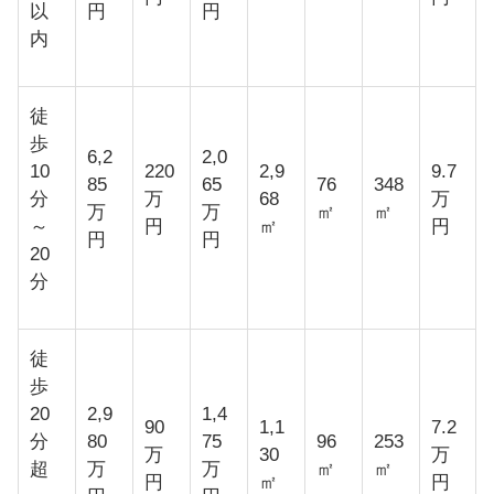
以
円
円
内
徒
歩
6,2
2,0
10
220
2,9
9.7
85
65
76
348
分
万
68
万
万
万
㎡
㎡
～
円
㎡
円
円
円
20
分
徒
歩
20
2,9
1,4
90
1,1
7.2
分
80
75
96
253
万
30
万
超
万
万
㎡
㎡
円
㎡
円