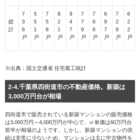
7
5
7
8
9
7
7
6
7
6
総
3
5
5
2
4
7
6
9
2
2
計
6
1
8
1
7
9
6
7
9
2
戸
戸
戸
戸
戸
戸
戸
戸
戸
戸
※出典：国土交通省 住宅着工統計
2-4.千葉県四街道市の不動産価格。新築は
3,000万円台が相場
四街道市で販売されている新築マンションの販売価格
は3,000万円～4,000万円が中心で、㎡単価は60万円台
前半が相場のようです。しかし、新築マンションの供
給は非常に少ないため、マンションは主に中古物件を