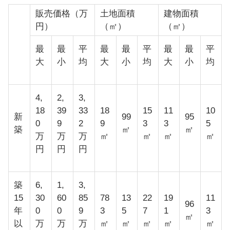
販売価格（万
土地面積
建物面積
円）
（㎡）
（㎡）
最
最
平
最
最
平
最
最
平
大
小
均
大
小
均
大
小
均
4,
2,
3,
18
39
33
18
15
11
10
新
99
95
0
9
2
9
3
3
5
築
㎡
㎡
万
万
万
㎡
㎡
㎡
㎡
円
円
円
築
6,
1,
3,
15
30
60
85
78
13
22
19
11
96
年
0
0
9
3
5
7
1
3
㎡
以
万
万
万
㎡
㎡
㎡
㎡
㎡