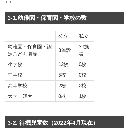
す。
3-1.幼稚園・保育園・学校の数
公立
私立
幼稚園・保育園・認
39施
3施設
定こども園等
設
小学校
12校
0校
中学校
5校
0校
高等学校
2校
2校
大学・短大
0校
1校
3-2. 待機児童数（2022年4月現在）