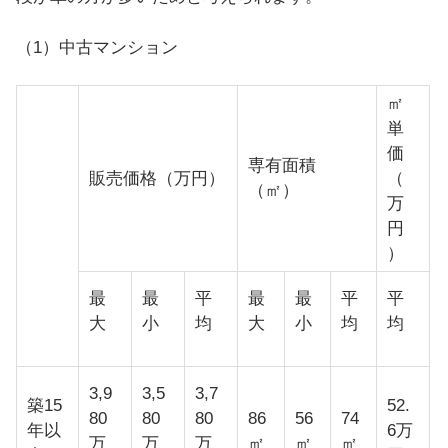
（1）中古マンション
㎡
単
価
専有面積
販売価格（万円）
（
（㎡）
万
円
）
最
最
平
最
最
平
平
大
小
均
大
小
均
均
3,9
3,5
3,7
築15
52.
80
80
80
86
56
74
年以
6万
万
万
万
㎡
㎡
㎡