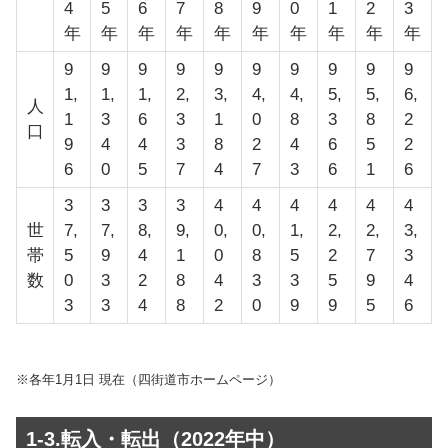
4
5
6
7
8
9
0
1
2
3
年
年
年
年
年
年
年
年
年
年
9
9
9
9
9
9
9
9
9
9
1,
1,
1,
2,
3,
4,
4,
5,
5,
6,
人
1
3
6
3
1
0
8
3
8
2
口
9
4
4
3
8
2
4
6
5
2
6
0
5
7
4
7
3
6
1
6
3
3
3
3
4
4
4
4
4
4
世
7,
7,
8,
9,
0,
0,
1,
2,
2,
3,
帯
5
9
4
1
0
8
5
2
7
3
数
0
3
2
8
4
3
3
5
9
4
3
3
4
8
2
0
9
9
5
6
※各年1月1日 現在（四街道市ホームページ）
1-3.転入・転出（2022年中）