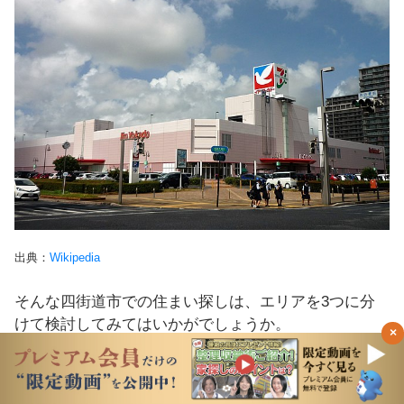
出典：
Wikipedia
そんな四街道市での住まい探しは、エリアを3つに分
けて検討してみてはいかがでしょうか。
×
1つ目は四街道駅周辺の古くからの市街地です。JR線
の北側～県道66号線までのエリアは、古くからある市