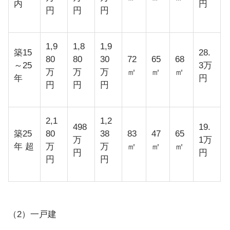
内
円
円
円
円
1,9
1,8
1,9
築15
28.
80
80
30
72
65
68
～25
3万
万
万
万
㎡
㎡
㎡
年
円
円
円
円
2,1
1,2
498
19.
築25
80
38
83
47
65
万
1万
年 超
万
万
㎡
㎡
㎡
円
円
円
円
（2）一戸建