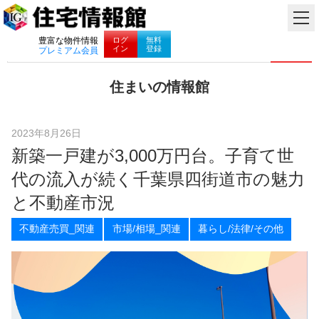
ナビゲーション
ログ
無料
豊富な物件情報
イン
登録
プレミアム会員
コ
住まいの情報館
ン
住
テ
ま
ン
い
ツ
2023年8月26日
と
へ
新築一戸建が3,000万円台。子育て世
暮
ス
ら
キ
代の流入が続く千葉県四街道市の魅力
し
ッ
に
プ
と不動産市況
役
立
不動産売買_関連
市場/相場_関連
暮らし/法律/その他
つ
情
報
を
お
届
け