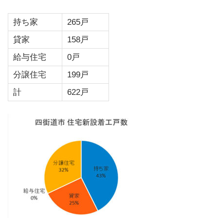
持ち家
265戸
貸家
158戸
給与住宅
0戸
分譲住宅
199戸
計
622戸