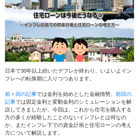
し
ま
す
！
日本で30年以上続いたデフレが終わり、いよいよイン
フレへの転換期に入りつつあります。
前々回の記事
では金利を始めとした金融情勢、
前回の
記事
では固定金利と変動金利のシミュレーションを解
説してきましたが、今回は、これから住宅を購入する
方の多くが経験したことのないインフレとは何なの
か、またインフレ下での資金計画と住宅ローンの考え
方について解説します。