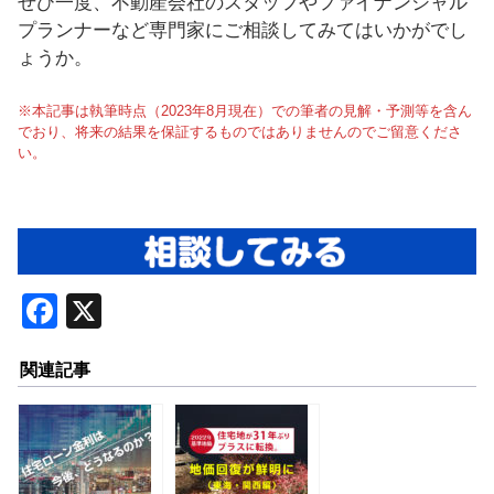
ぜひ一度、不動産会社のスタッフやファイナンシャル
プランナーなど専門家にご相談してみてはいかがでし
ょうか。
※本記事は執筆時点（2023年8月現在）での筆者の見解・予測等を含ん
でおり、将来の結果を保証するものではありませんのでご留意くださ
い。
F
X
a
関連記事
c
e
b
o