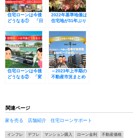
o
住宅ローンは今後
k
2022年基準地価は
どうなる① 「日
住宅地が31年ぶり
銀総裁の交代で住
のプラス転換。地
宅ローン金利の上
価回復が鮮明に
昇はあるか？」
（東海・関西編）
住宅ローンは今後
～2023年上半期の
どうなる② 「変
不動産市況まとめ
動金利vs固定金
～ マンション・
利」徹底シミュレ
一戸建とも在庫が
ーション
急回復。価格のピ
ークは近いか？￼
関連ページ
家を売る
店舗紹介
住宅ローンサポート
インフレ
デフレ
マンション購入
ローン金利
不動産価格