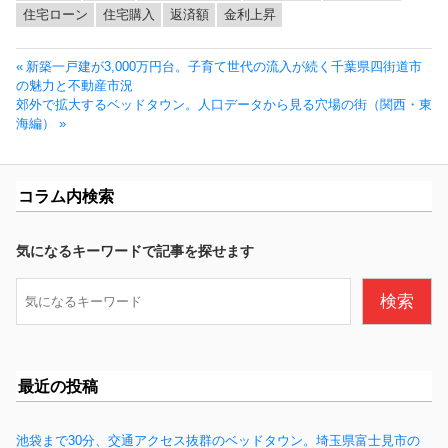
住宅ローン
住宅購入
返済額
金利上昇
投
前
新築一戸建が3,000万円台。子育て世代の流入が続く千葉県四街道市
稿
の
の魅力と不動産市況
ナ
次
投
郊外で拡大するベッドタウン。人口データから見る穴場の街（関西・東
ビ
の
稿:
海編）
ゲ
投
ー
稿:
シ
コラム内検索
ョ
ン
気になるキーワードで記事を探せます
検
検索
索
最近の投稿
池袋まで30分、交通アクセス抜群のベッドタウン。埼玉県富士見市の