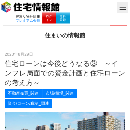
ナビゲーション
ログ
無料
豊富な物件情報
イン
登録
プレミアム会員
コ
住まいの情報館
ン
住
テ
ま
ン
い
ツ
2023年8月29日
と
へ
住宅ローンは今後どうなる③ ～イ
暮
ス
ら
キ
ンフレ局面での資金計画と住宅ローン
し
ッ
に
プ
の考え方～
役
立
不動産売買_関連
市場/相場_関連
つ
情
資金/ローン/税制_関連
報
を
お
届
け